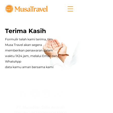
Terima Kasih
Formulir telah kami terima, tim
Musa Travel akan segera
memberikan penawaran dalam
waktu 1X24 jam, melalui Email dan
WhatsApp
data kamu aman bersama kami
PT. Muqaddim Safar Amanah
PPIU No : 91200085612610002