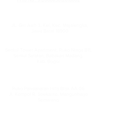
PT Muqaddim Safar Amanah
Administration Office :
JL. Giri Asih 3, Kel, Kec, Majalengka,
Jawa Barat 18900
Head Office :
Sentul Tower Apartment, Ruko Niaga B11,
Sentul Selatan, Babakan Madang,
Kab. Bogor
(021)89086280
Semarang Office :
Ruko Pandanaran Hills Blok AA 06
Jl. Kompol R. Soekanto, Mangunharjo
Semarang
(024)70044138
Chat Kami
08121810109