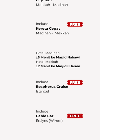
City Tour
Mekkah - Madinah
Include
Kereta Cepat
Madinah - Mekkah
Hotel Madinah
±5 Menit ke Masjid Nabawi
Hotel Mekkah
±7 Menit ke Masjidil Haram
Include
Bosphorus Cruise
Istanbul
Include
Cable Car
Erciyes (Winter)