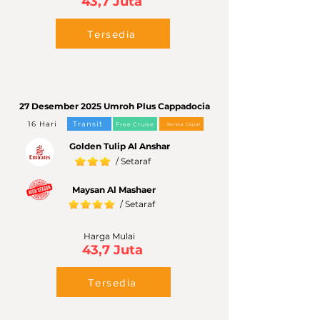
43,7 Juta
Tersedia
27 Desember 2025 Umroh Plus Cappadocia
16 Hari
Transit
Free Cruise
Kereta Cepat
Golden Tulip Al Anshar
/ Setaraf
Maysan Al Mashaer
/ Setaraf
Harga Mulai
43,7 Juta
Tersedia