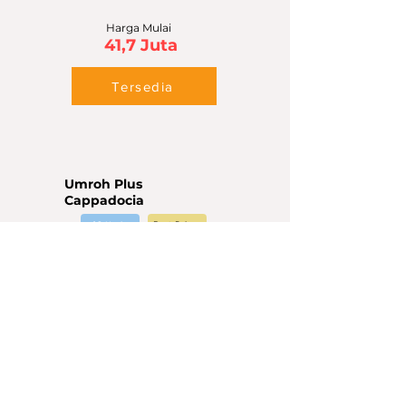
Harga Mulai
41,7 Juta
Tersedia
Umroh Plus
Cappadocia
16 Hari
Best Price
Maskapai
City Tour Mekah & Madinah
Kereta Cepat
Free Bosphorus Cruise