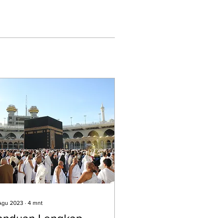
Agu 2023
∙
4
mnt