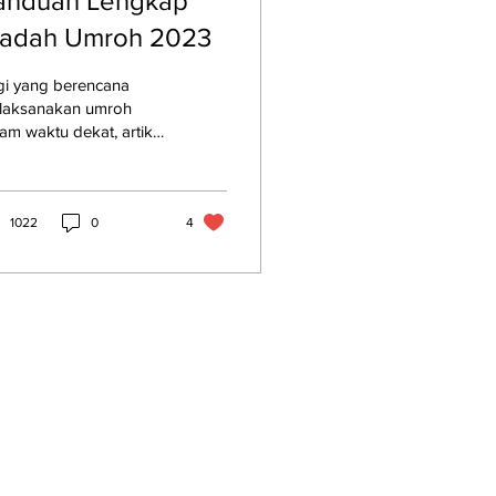
anduan Lengkap
badah Umroh 2023
gi yang berencana
laksanakan umroh
am waktu dekat, artikel
i akan memberikan
nduan mengenai
rsyaratan umroh tahun
23.
1022
0
4
ELAYANAN TIDAK TERPAKAI
More