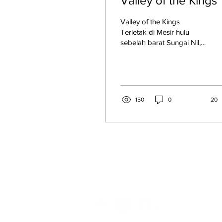
Valley of the Kings
Valley of the Kings
Terletak di Mesir hulu
sebelah barat Sungai Nil,
berupa ngarai yang
terbentang panjang.
Dipilih sebagai lokasi...
150
0
20