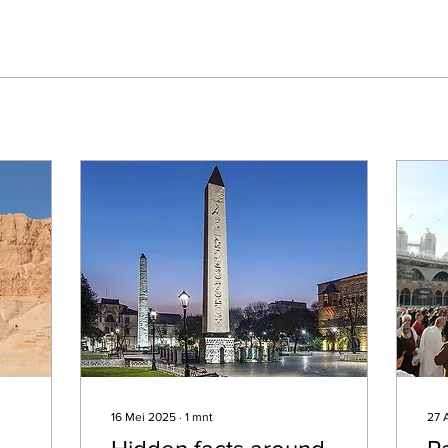
16 Mei 2025
∙
1
mnt
27 