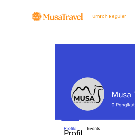
Umroh Reguler
Musa 
0
Pengikut
Profile
Events
Profil