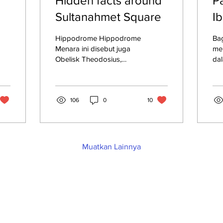
Hidden facts around
P
Sultanahmet Square
I
Hippodrome Hippodrome
Ba
Menara ini disebut juga
me
Obelisk Theodosius,
dal
dibangun oleh Raja
in
Thutmose III di Kuil
pa
Karnak, Mesir. Lalu...
pe
106
0
10
20
Muatkan Lainnya
SYARAT & KETENTUAN
PEMBATALAN
P